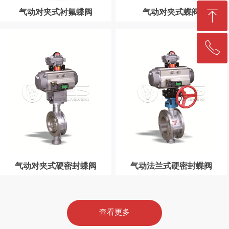
ꁸ
气动对夹式衬氟蝶阀
气动对夹式蝶阀
ꂅ
回到顶部
021-57220202
气动对夹式硬密封蝶阀
气动法兰式硬密封蝶阀
查看更多