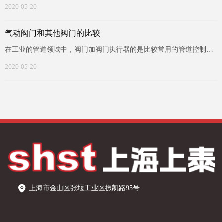
2020-05-20
气动阀门和其他阀门的比较
在工业的管道领域中，阀门加阀门执行器的是比较常用的管道控制设
备。目前广泛使用于化工、水电等领域。区别于各种情况，气动高压
2020-05-20
球阀和其他阀门有各自的特性。
上海市金山区张堰工业区振凯路95号