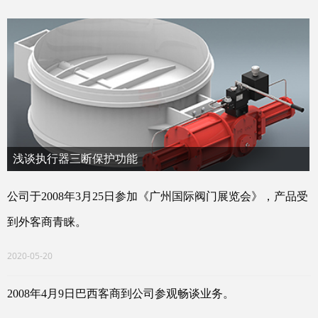
浅谈执行器三断保护功能
气动阀门执行器的推力和行程大，安装固定容易，具有以下特点：
公司于2008年3月25日参加《广州国际阀门展览会》，产品受
容易实现正、反作用设置，长行程，旁通阀在短期时可实现手动操
作，定位器不受气源压力变化，防震动，响应快，三断保护功能
到外客商青睐。
等。那么，什么是阀门执行器的三断保护功能？
2020-05-20
2008年4月9日巴西客商到公司参观畅谈业务。