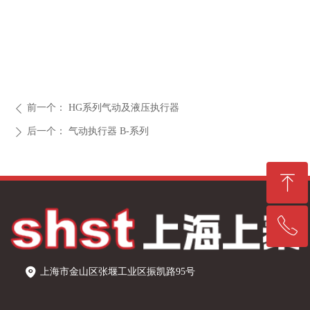
前一个：
HG系列气动及液压执行器
ꄴ
后一个：
气动执行器 B-系列
ꄲ
ꁸ
ꂅ
回到顶部
021-57220202
上海市金山区张堰工业区振凯路95号