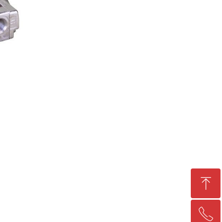
ꁸ
ꂅ
回到顶部