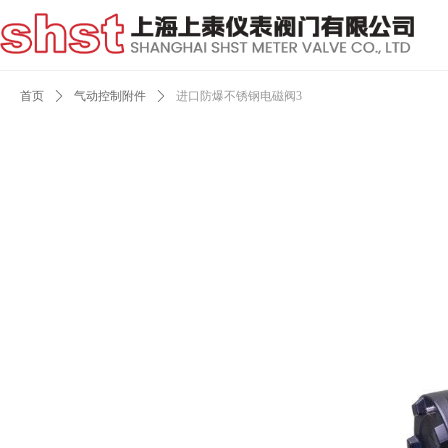
首页
ꄲ
气动控制附件
ꄲ
进口防爆不锈钢电磁阀3