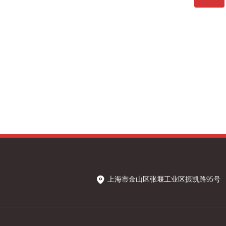
021-57220202
上海市金山区张堰工业区振凯路95号