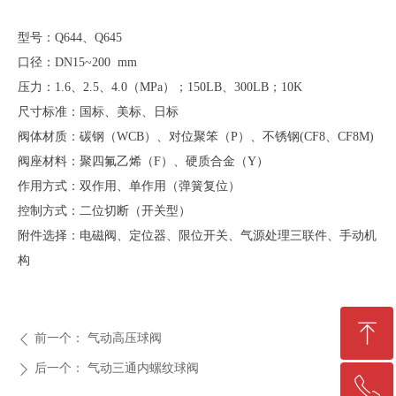
型号：Q644、Q645
口径：DN15~200 mm
压力：1.6、2.5、4.0（MPa）；150LB、300LB；10K
尺寸标准：国标、美标、日标
阀体材质：碳钢（WCB）、对位聚笨（P）、不锈钢(CF8、CF8M)
阀座材料：聚四氟乙烯（F）、硬质合金（Y）
作用方式：双作用、单作用（弹簧复位）
控制方式：二位切断（开关型）
附件选择：电磁阀、定位器、限位开关、气源处理三联件、手动机
构
ꁸ
前一个：
气动高压球阀
ꄴ
后一个：
气动三通内螺纹球阀
ꄲ
ꂅ
回到顶部